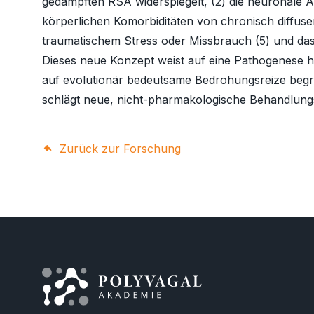
gedämpften RSA widerspiegelt, (2) die neuronale 
körperlichen Komorbiditäten von chronisch diffus
traumatischem Stress oder Missbrauch (5) und das
Dieses neue Konzept weist auf eine Pathogenese 
auf evolutionär bedeutsame Bedrohungsreize begrün
schlägt neue, nicht-pharmakologische Behandlungs
Zurück zur Forschung