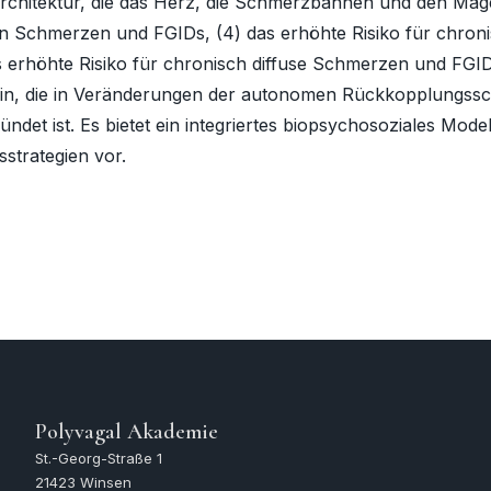
Architektur, die das Herz, die Schmerzbahnen und den Mage
en Schmerzen und FGIDs, (4) das erhöhte Risiko für chro
 erhöhte Risiko für chronisch diffuse Schmerzen und FGI
hin, die in Veränderungen der autonomen Rückkopplungssch
det ist. Es bietet ein integriertes biopsychosoziales Mod
strategien vor.
Polyvagal Akademie
St.-Georg-Straße 1
21423 Winsen