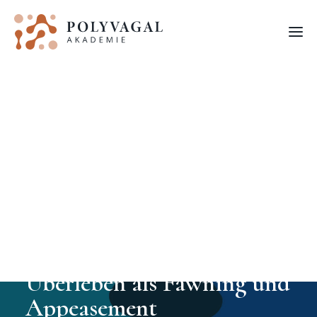
FORTBILDUNGEN
Verhalten (Teil 2):
Überleben als Fawning und
Appeasement