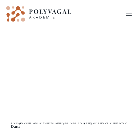
FORTBILDUNGEN
Fortgeschrittene Anwendungen der Polyvagal-Theorie mit Deb
Dana