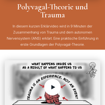
Polyvagal-Theorie und
Trauma
In diesem kurzen Erklärvideo wird in 9 Minuten der
Zusammenhang von Trauma und dem autonomen
Nervensystem (ANS) erklärt. Eine praktische Einführung in
erste Grundlagen der Polyvagal-Theorie.