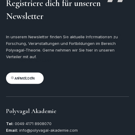
Registriere dich für unseren
Newsletter
ZITATE
Die Polyvagal-Theorie lädt Sie ein, sich sicher genug
Die
In unserem Newsletter finden Sie aktuelle Informationen zu
zu fühlen, um sich in das Leben zu verlieben und Leben
viell
Forschung, Veranstaltungen und Fortbildungen im Bereich
 in
zu riskieren.
wird,
Polyvagal-Theorie. Gerne nehmen wir Sie hier in unseren
eren
Verteiler mit auf.
Deb Dana, LCSW
D
ANMELDEN
Polyvagal Akademie
Tel:
0049
4171 8908070
Email:
info@polyvagal-akademie.com