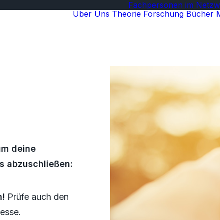
Fachpersonen im Netzw
Über Uns
Theorie
Forschung
Bücher
 um deine
s abzuschließen:
h!
Prüfe auch den
resse.