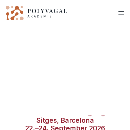
The 2026 PVI International
Gathering
KONFLIKTE MIT EINEM
FORTBILDUNGEN
RESILIENTEN
NERVENSYSTEM
BEWÄLTIGEN
Live-Online-Übertragung •
Sitges, Barcelona
22.–24. September 2026