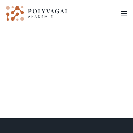
Der Livestream und das Aufzeichnungspakte (Replay
Paket), 16. & 17. September 2025
FORTBILDUNGEN
ALLE KURSE