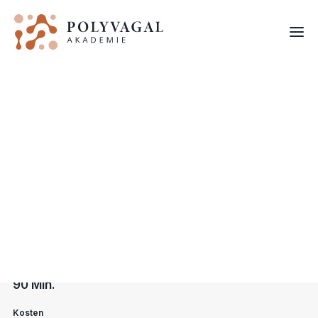
[POLYVAGAL LAB]
Was ist dran an der Polyvagal-
Kritik?
FORTBILDUNGEN
Kursformat
Online
Kursdatum
Aufzeichung vom 14. Januar 2025
Dauer
90 Min.
Kosten